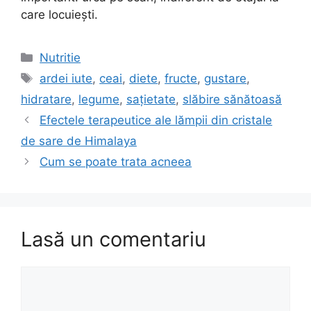
care locuieşti.
Categorii
Nutritie
Etichete
ardei iute
,
ceai
,
diete
,
fructe
,
gustare
,
hidratare
,
legume
,
sațietate
,
slăbire sănătoasă
Efectele terapeutice ale lămpii din cristale
de sare de Himalaya
Cum se poate trata acneea
Lasă un comentariu
Comentariu