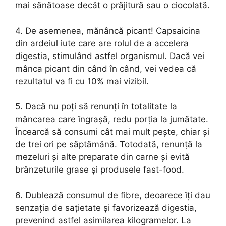
mai sănătoase decât o prăjitură sau o ciocolată.
4. De asemenea, mănâncă picant! Capsaicina
din ardeiul iute care are rolul de a accelera
digestia, stimulând astfel organismul. Dacă vei
mânca picant din când în când, vei vedea că
rezultatul va fi cu 10% mai vizibil.
5. Dacă nu poţi să renunţi în totalitate la
mâncarea care îngraşă, redu porţia la jumătate.
Încearcă să consumi cât mai mult peşte, chiar şi
de trei ori pe săptămână. Totodată, renunţă la
mezeluri şi alte preparate din carne şi evită
brânzeturile grase şi produsele fast-food.
6. Dublează consumul de fibre, deoarece îţi dau
senzaţia de saţietate şi favorizează digestia,
prevenind astfel asimilarea kilogramelor. La