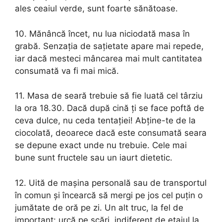
ales ceaiul verde, sunt foarte sănătoase.
10. Mănâncă încet, nu lua niciodată masa în
grabă. Senzaţia de saţietate apare mai repede,
iar dacă mesteci mâncarea mai mult cantitatea
consumată va fi mai mică.
11. Masa de seară trebuie să fie luată cel târziu
la ora 18.30. Dacă după cină ţi se face poftă de
ceva dulce, nu ceda tentaţiei! Abţine-te de la
ciocolată, deoarece dacă este consumată seara
se depune exact unde nu trebuie. Cele mai
bune sunt fructele sau un iaurt dietetic.
12. Uită de maşina personală sau de transportul
în comun şi încearcă să mergi pe jos cel puţin o
jumătate de oră pe zi. Un alt truc, la fel de
important: urcă pe scări, indiferent de etajul la