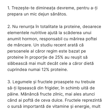
1. Trezeşte-te dimineaţa devreme, pentru a-ţi
prepara un mic dejun sănătos.
2. Nu renunţa în totalitate la proteine, deoarece
elementele nutritive ajută la scăderea unui
anumit hormon, responsabil cu mărirea poftei
de mâncare. Un studiu recent arată că
persoanele al căror regim este bazat pe
proteine în proporţie de 25% au reuşit să
slăbească mai mult decât cele a căror dietă
cuprindea numai 12% proteine.
3. Legumele şi fructele proaspete nu trebuie
să-ţi lipsească din frigider, în schimb uită de
pâine. Mănâncă fructe zilnic, mai ales atunci
când ai poftă de ceva dulce. Fructele reprezintă
o sursă importantă de vitamine şi energie, mult