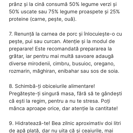
prânz şi la cină consumă 50% legume verzi şi
50% uscate sau 75% legume proaspete şi 25%
proteine (carne, peşte, ouă).
7. Renunţă la carnea de porc şi înlocuieşte-o cu
peşte, pui sau curcan. Atenţie şi la modul de
preparare! Este recomandată prepararea la
grătar, iar pentru mai multă savoare adaugă
diverse mirodenii, cimbru, busuioc, oregano,
rozmarin, măghiran, enibahar sau sos de soia.
8. Schimbă-ţi obiceiurile alimentare!
Pregăteşte-ţi singură masa, fără să te gândeşti
că eşti la regim, pentru a nu te stresa. Poţi
mânca aproape orice, dar atenţie la cantitate!
9. Hidratează-te! Bea zilnic aproximativ doi litri
de apă plată, dar nu uita că şi ceaiurile, mai