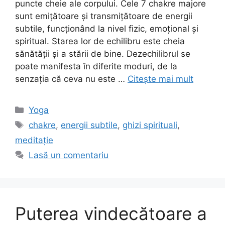
puncte cheie ale corpului. Cele 7 chakre majore
sunt emiţătoare şi transmiţătoare de energii
subtile, funcţionând la nivel fizic, emoţional şi
spiritual. Starea lor de echilibru este cheia
sănătăţii şi a stării de bine. Dezechilibrul se
poate manifesta în diferite moduri, de la
senzația că ceva nu este …
Citește mai mult
Categorii
Yoga
Etichete
chakre
,
energii subtile
,
ghizi spirituali
,
meditație
Lasă un comentariu
Puterea vindecătoare a