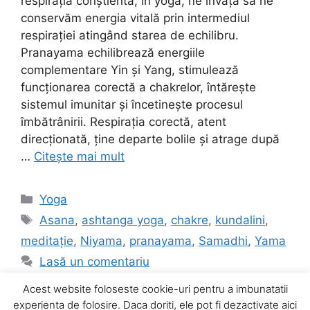
respirația conștientă, în yoga, ne învață să ne
conservăm energia vitală prin intermediul
respirației atingând starea de echilibru.
Pranayama echilibrează energiile
complementare Yin și Yang, stimulează
funcționarea corectă a chakrelor, întărește
sistemul imunitar și încetinește procesul
îmbătrânirii. Respiraţia corectă, atent
direcţionată, ţine departe bolile şi atrage după
…
Citește mai mult
Categorii
Yoga
Etichete
Asana
,
ashtanga yoga
,
chakre
,
kundalini
,
meditație
,
Niyama
,
pranayama
,
Samadhi
,
Yama
Lasă un comentariu
Acest website foloseste cookie-uri pentru a imbunatatii
experienta de folosire. Daca doriti, ele pot fi dezactivate aici