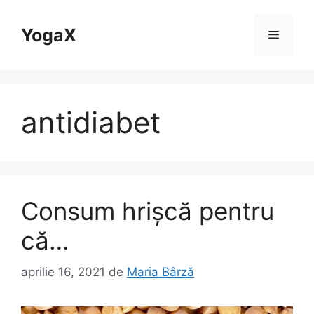
Sari
la
YogaX
Meniu
conținut
antidiabet
Consum hrișcă pentru
că…
aprilie 16, 2021
de
Maria Bârză