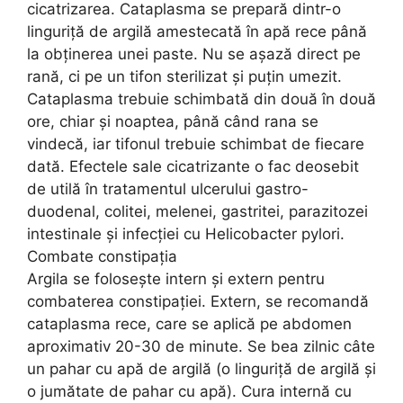
cicatrizarea. Cataplasma se prepară dintr-o
linguriță de argilă amestecată în apă rece până
la obținerea unei paste. Nu se așază direct pe
rană, ci pe un tifon sterilizat și puțin umezit.
Cataplasma trebuie schimbată din două în două
ore, chiar și noaptea, până când rana se
vindecă, iar tifonul trebuie schimbat de fiecare
dată. Efectele sale cicatrizante o fac deosebit
de utilă în tratamentul ulcerului gastro-
duodenal, colitei, melenei, gastritei, parazitozei
intestinale și infecției cu Helicobacter pylori.
Combate constipaţia
Argila se foloseşte intern şi extern pentru
combaterea constipaţiei. Extern, se recomandă
cataplasma rece, care se aplică pe abdomen
aproximativ 20-30 de minute. Se bea zilnic câte
un pahar cu apă de argilă (o linguriţă de argilă şi
o jumătate de pahar cu apă). Cura internă cu