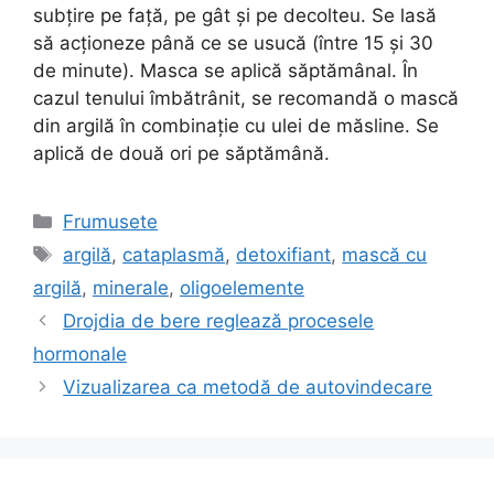
subţire pe faţă, pe gât şi pe decolteu. Se lasă
să acţioneze până ce se usucă (între 15 şi 30
de minute). Masca se aplică săptămânal. În
cazul tenului îmbătrânit, se recomandă o mască
din argilă în combinaţie cu ulei de măsline. Se
aplică de două ori pe săptămână.
Categorii
Frumusete
Etichete
argilă
,
cataplasmă
,
detoxifiant
,
mască cu
argilă
,
minerale
,
oligoelemente
Drojdia de bere reglează procesele
hormonale
Vizualizarea ca metodă de autovindecare