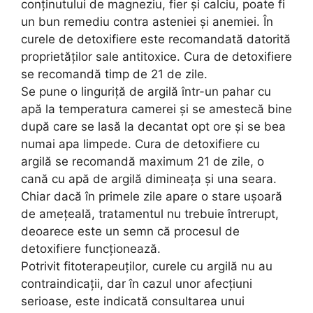
conținutului de magneziu, fier și calciu, poate fi
un bun remediu contra asteniei și anemiei. În
curele de detoxifiere este recomandată datorită
proprietăţilor sale antitoxice. Cura de detoxifiere
se recomandă timp de 21 de zile.
Se pune o linguriţă de argilă într-un pahar cu
apă la temperatura camerei şi se amestecă bine
după care se lasă la decantat opt ore şi se bea
numai apa limpede. Cura de detoxifiere cu
argilă se recomandă maximum 21 de zile, o
cană cu apă de argilă dimineaţa şi una seara.
Chiar dacă în primele zile apare o stare uşoară
de ameţeală, tratamentul nu trebuie întrerupt,
deoarece este un semn că procesul de
detoxifiere funcţionează.
Potrivit fitoterapeuţilor, curele cu argilă nu au
contraindicaţii, dar în cazul unor afecţiuni
serioase, este indicată consultarea unui