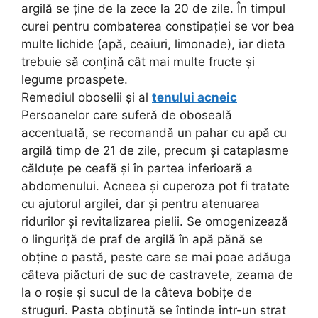
argilă se ține de la zece la 20 de zile. În timpul
curei pentru combaterea constipaţiei se vor bea
multe lichide (apă, ceaiuri, limonade), iar dieta
trebuie să conțină cât mai multe fructe şi
legume proaspete.
Remediul oboselii și al
tenului acneic
Persoanelor care suferă de oboseală
accentuată, se recomandă un pahar cu apă cu
argilă timp de 21 de zile, precum și cataplasme
călduţe pe ceafă şi în partea inferioară a
abdomenului. Acneea şi cuperoza pot fi tratate
cu ajutorul argilei, dar și pentru atenuarea
ridurilor și revitalizarea pielii. Se omogenizează
o linguriță de praf de argilă în apă pănă se
obține o pastă, peste care se mai poae adăuga
câteva piăcturi de suc de castravete, zeama de
la o roşie şi sucul de la câteva bobiţe de
struguri. Pasta obţinută se întinde într-un strat