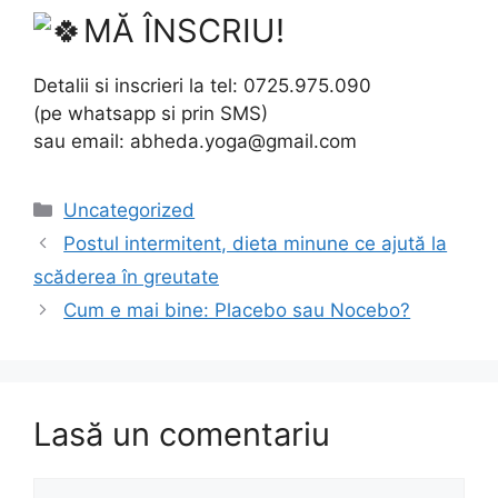
MĂ ÎNSCRIU!
Detalii si inscrieri la tel: 0725.975.090
(pe whatsapp si prin SMS)
sau email:
abheda.yoga@gmail.com
Categorii
Uncategorized
Postul intermitent, dieta minune ce ajută la
scăderea în greutate
Cum e mai bine: Placebo sau Nocebo?
Lasă un comentariu
Comentariu