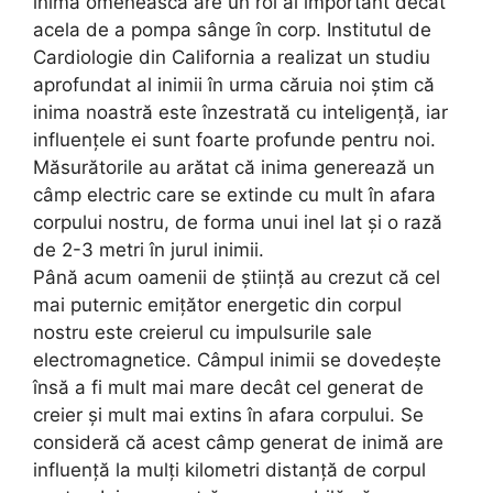
inima omenească are un rol ai important decât
acela de a pompa sânge în corp. Institutul de
Cardiologie din California a realizat un studiu
aprofundat al inimii în urma căruia noi știm că
inima noastră este înzestrată cu inteligență, iar
influențele ei sunt foarte profunde pentru noi.
Măsurătorile au arătat că inima generează un
câmp electric care se extinde cu mult în afara
corpului nostru, de forma unui inel lat și o rază
de 2-3 metri în jurul inimii.
Până acum oamenii de știință au crezut că cel
mai puternic emițător energetic din corpul
nostru este creierul cu impulsurile sale
electromagnetice. Câmpul inimii se dovedește
însă a fi mult mai mare decât cel generat de
creier și mult mai extins în afara corpului. Se
consideră că acest câmp generat de inimă are
influență la mulți kilometri distanță de corpul