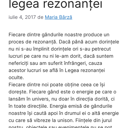
legea rezonanței
iulie 4, 2017
de
Maria Bârză
Fiecare dintre gândurile noastre produce un
proces de rezonanță. Dacă până acum dorințele
nu ni s-au împlinit dorințele ori s-au petrecut
lucruri pe care nu ni le-am dorit, dacă suntem
nefericiți sau am suferit înfrângeri, cauza
acestor lucruri se află în Legea rezonanței
oculte.
Fiecare dintre noi poate obține ceea ce își
dorește. Fiecare gând este o energie pe care o
lansăm în univers, nu doar în direcția dorită, ci
în toate direcțiile. Energia emisă de gândurile
noastre își caută apoi în drumul ei o altă energie
cu care să vibreze la unison. Ființele din jurul
nostru, obiectele sau evenimentele nu se pot