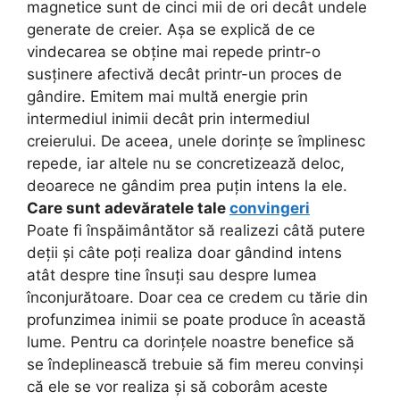
magnetice sunt de cinci mii de ori decât undele
generate de creier. Așa se explică de ce
vindecarea se obține mai repede printr-o
susținere afectivă decât printr-un proces de
gândire. Emitem mai multă energie prin
intermediul inimii decât prin intermediul
creierului. De aceea, unele dorințe se împlinesc
repede, iar altele nu se concretizează deloc,
deoarece ne gândim prea puțin intens la ele.
Care sunt adevăratele tale
convingeri
Poate fi înspăimântător să realizezi câtă putere
deții și câte poți realiza doar gândind intens
atât despre tine însuți sau despre lumea
înconjurătoare. Doar cea ce credem cu tărie din
profunzimea inimii se poate produce în această
lume. Pentru ca dorințele noastre benefice să
se îndeplinească trebuie să fim mereu convinși
că ele se vor realiza și să coborâm aceste