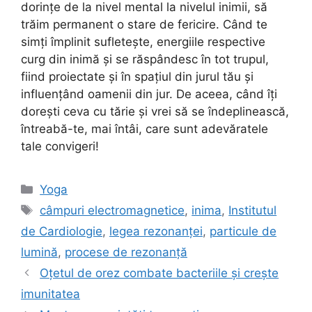
dorințe de la nivel mental la nivelul inimii, să
trăim permanent o stare de fericire. Când te
simți împlinit sufletește, energiile respective
curg din inimă și se răspândesc în tot trupul,
fiind proiectate și în spațiul din jurul tău și
influențând oamenii din jur. De aceea, când îți
dorești ceva cu tărie și vrei să se îndeplinească,
întreabă-te, mai întâi, care sunt adevăratele
tale convigeri!
Categorii
Yoga
Etichete
câmpuri electromagnetice
,
inima
,
Institutul
de Cardiologie
,
legea rezonanței
,
particule de
lumină
,
procese de rezonanță
Oțetul de orez combate bacteriile și crește
imunitatea