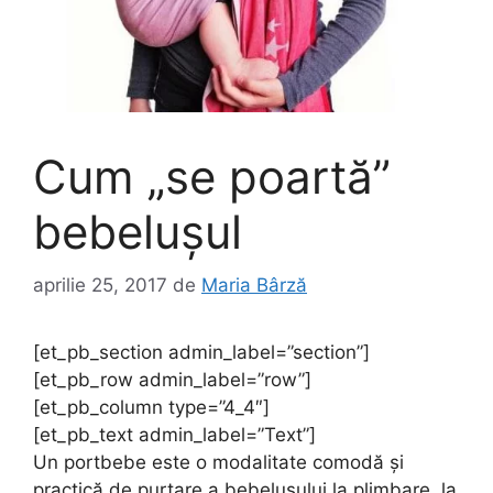
Cum „se poartă”
bebelușul
aprilie 25, 2017
de
Maria Bârză
[et_pb_section admin_label=”section”]
[et_pb_row admin_label=”row”]
[et_pb_column type=”4_4″]
[et_pb_text admin_label=”Text”]
Un portbebe este o modalitate comodă și
practică de purtare a bebelușului la plimbare, la