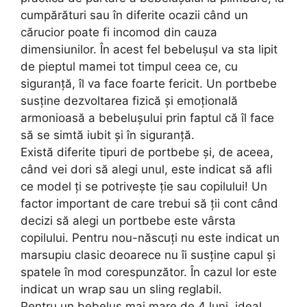
cumpărături sau în diferite ocazii când un
cărucior poate fi incomod din cauza
dimensiunilor. În acest fel bebelușul va sta lipit
de pieptul mamei tot timpul ceea ce, cu
siguranță, îl va face foarte fericit. Un portbebe
susține dezvoltarea fizică și emoțională
armonioasă a bebelușului prin faptul că îl face
să se simtă iubit și în siguranță.
Există diferite tipuri de portbebe și, de aceea,
când vei dori să alegi unul, este indicat să afli
ce model ți se potrivește ție sau copilului! Un
factor important de care trebui să ții cont când
decizi să alegi un portbebe este vârsta
copilului. Pentru nou-născuți nu este indicat un
marsupiu clasic deoarece nu îi susține capul și
spatele în mod corespunzător. În cazul lor este
indicat un wrap sau un sling reglabil.
Pentru un bebeluș mai mare de 4 luni, ideal