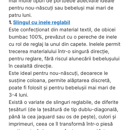
mai multe tipuri de portbebe adecvate ideale
pentru nou-născuți sau bebeluși mai mari de
patru luni.
1.
Slingul cu inele reglabil
Este confecționat din material textil, de obicei
bumbac 100%, prevăzut cu o pereche de inele
cu rol de reglaj la unul din capete. Inelele permit
trecerea materialului într-o singură direcție,
pentru reglare, fără riscul alunecării bebelușului
în cealaltă direcție.
Este ideal pentru nou-născuți, deoarece le
susține coloana, permite alăptarea discretă,
poate fi folosit și pentru bebelușii mai mari de
3-4 luni.
Există o variate de slinguri reglabile, de diferite
țesături (de la țesătură de tip dublu-diagonală,
până la cea jaquard sau os de pește), culori și
imprimeuri, ceea ce îl transformă într-o piesă