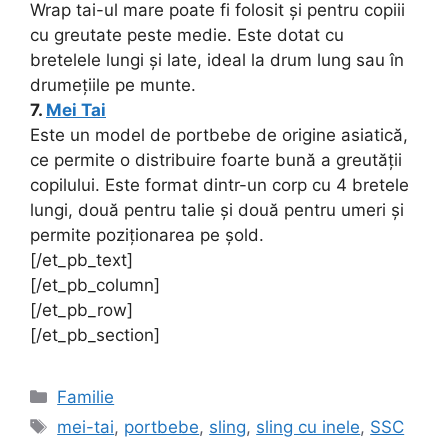
Wrap tai-ul mare poate fi folosit și pentru copiii
cu greutate peste medie. Este dotat cu
bretelele lungi și late, ideal la drum lung sau în
drumețiile pe munte.
7.
Mei Tai
Este un model de portbebe de origine asiatică,
ce permite o distribuire foarte bună a greutății
copilului. Este format dintr-un corp cu 4 bretele
lungi, două pentru talie și două pentru umeri și
permite poziționarea pe șold.
[/et_pb_text]
[/et_pb_column]
[/et_pb_row]
[/et_pb_section]
Categorii
Familie
Etichete
mei-tai
,
portbebe
,
sling
,
sling cu inele
,
SSC