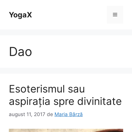
Sari
la
YogaX
Meniu
conținut
Dao
Esoterismul sau
aspirația spre divinitate
august 11, 2017
de
Maria Bârză