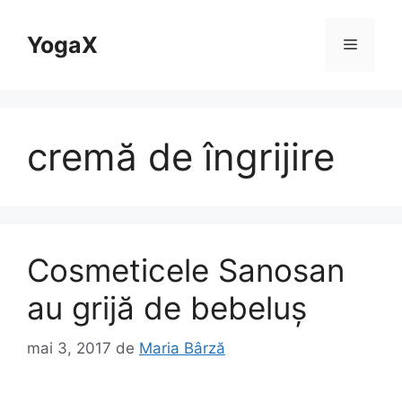
Sari
la
YogaX
Meniu
conținut
cremă de îngrijire
Cosmeticele Sanosan
au grijă de bebeluş
mai 3, 2017
de
Maria Bârză