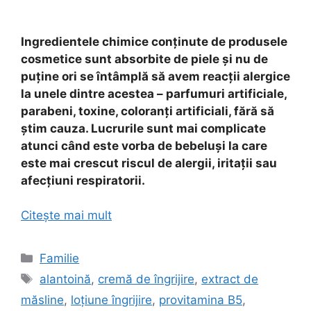
Ingredientele chimice conținute de produsele
cosmetice sunt absorbite de piele și nu de
puține ori se întâmplă să avem reacții alergice
la unele dintre acestea – parfumuri artificiale,
parabeni, toxine, coloranți artificiali, fără să
știm cauza. Lucrurile sunt mai complicate
atunci când este vorba de bebeluși la care
este mai crescut riscul de alergii, iritații sau
afecțiuni respiratorii.
Citește mai mult
Categorii
Familie
Etichete
alantoină
,
cremă de îngrijire
,
extract de
măsline
,
loțiune îngrijire
,
provitamina B5
,