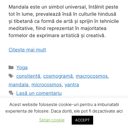
Mandala este un simbol universal, întâlnit peste
tot în lume, prevalează însă în culturile hindusă
și tibetană ca formă de artă și sprijin în tehnicile
meditative, fiind reprezentat în majoritatea
formelor de exprimare artistică și creativă.
Citește mai mult
Categorii
Yoga
Etichete
conștiență
,
cosmogramă
,
macrocosmos
,
mandala
,
microcosmos
,
yantra
Lasă un comentariu
Acest website foloseste cookie-uri pentru a imbunatatii
experienta de folosire. Daca doriti, ele pot fi dezactivate aici
Setari cookie
© 2026 YogaX
• Construit cu
ACCEPT
GeneratePress