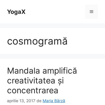
Sari
la
YogaX
Meniu
conținut
cosmogramă
Mandala amplifică
creativitatea și
concentrarea
aprilie 13, 2017
de
Maria Bârză