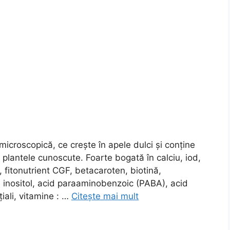
 microscopică, ce crește în apele dulci și conține
e plantele cunoscute. Foarte bogată în calciu, iod,
u, fitonutrient CGF, betacaroten, biotină,
ic, inositol, acid paraaminobenzoic (PABA), acid
țiali, vitamine : …
Citește mai mult