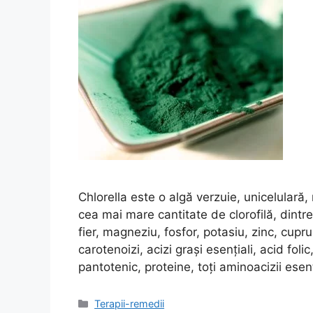
Chlorella este o algă verzuie, unicelulară,
cea mai mare cantitate de clorofilă, dintr
fier, magneziu, fosfor, potasiu, zinc, cupr
carotenoizi, acizi grași esențiali, acid fol
pantotenic, proteine, toți aminoacizii esen
Categorii
Terapii-remedii