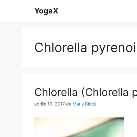
Sari
YogaX
la
conținut
Chlorella pyreno
Chlorella (Chlorella
aprilie 19, 2017
de
Maria Bârză