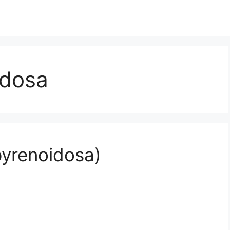
idosa
 pyrenoidosa)