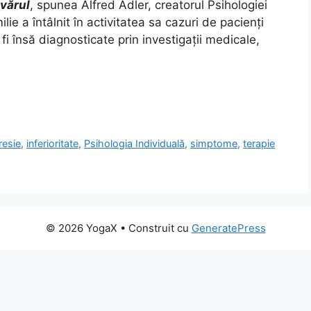
vărul
, spunea Alfred Adler, creatorul Psihologiei
ie a întâlnit în activitatea sa cazuri de pacienţi
i însă diagnosticate prin investigaţii medicale,
resie
,
inferioritate
,
Psihologia Individuală
,
simptome
,
terapie
© 2026 YogaX
• Construit cu
GeneratePress