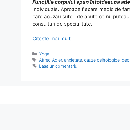
Funcţiile corpului spun întotdeauna ade
Individuale. Aproape fiecare medic de famil
care acuzau suferinţe acute ce nu puteau f
consulturi de specialitate.
Citește mai mult
Categorii
Yoga
Etichete
Alfred Adler
,
anxietate
,
cauze psihologice
,
dep
Lasă un comentariu