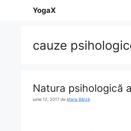
Sari
YogaX
la
conținut
cauze psihologic
Natura psihologică a
iunie 12, 2017
de
Maria Bârză