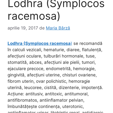
Lodhra (Symplocos
racemosa)
aprilie 19, 2017
de
Maria Bârză
Lodhra (Symplocos racemosa
)
se recomandă
în calculi vezicali, hematurie, diaree, flatulenţă,
afecţiuni oculare, tulburări hormonale, tuse,
stomatită, abces, afecţiuni ale pielii, tumori,
ejaculare precoce, endometrită, hemoragie,
gingivită, afecţiuni uterine, chisturi ovariene,
fibrom uterin, ovar polichistic, hemoragie
uterină, leucoree, cistită, dizenterie, impotență.
Acţiune: antitusiv, antitoxic, antitumoral,
antifibromatos, antiinflamator pelvian,
îmbunătăţeşte continenţa, uterotonic,
antiinflamator urinar, litotriptic renal, antidiareic,