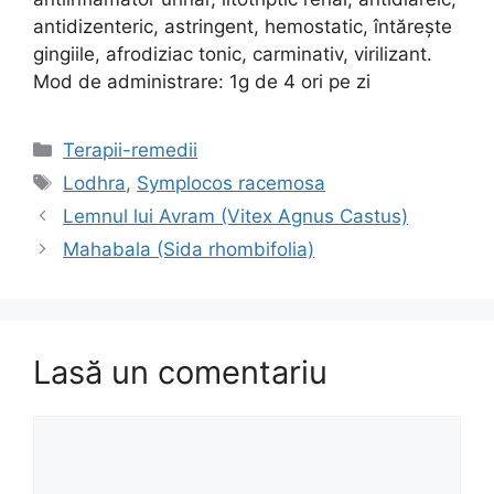
antidizenteric, astringent, hemostatic, întăreşte
gingiile, afrodiziac tonic, carminativ, virilizant.
Mod de administrare: 1g de 4 ori pe zi
Categorii
Terapii-remedii
Etichete
Lodhra
,
Symplocos racemosa
Lemnul lui Avram (Vitex Agnus Castus)
Mahabala (Sida rhombifolia)
Lasă un comentariu
Comentariu