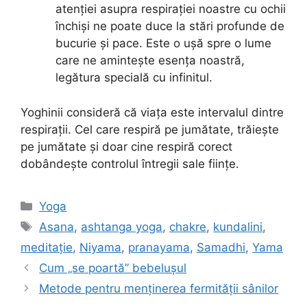
atenției asupra respirației noastre cu ochii
închiși ne poate duce la stări profunde de
bucurie și pace. Este o ușă spre o lume
care ne amintește esența noastră,
legătura specială cu infinitul.
Yoghinii consideră că viața este intervalul dintre
respirații. Cel care respiră pe jumătate, trăiește
pe jumătate și doar cine respiră corect
dobândește controlul întregii sale ființe.
Categorii
Yoga
Etichete
Asana
,
ashtanga yoga
,
chakre
,
kundalini
,
meditație
,
Niyama
,
pranayama
,
Samadhi
,
Yama
Cum „se poartă” bebelușul
Metode pentru menținerea fermității sânilor