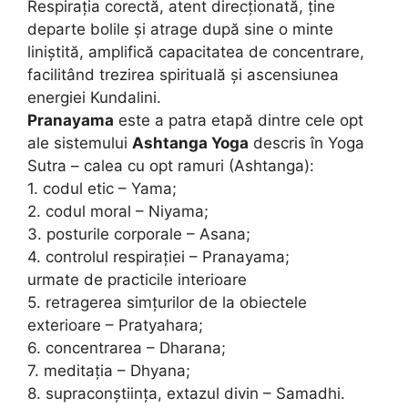
Respiraţia corectă, atent direcţionată, ţine
departe bolile şi atrage după sine o minte
liniştită, amplifică capacitatea de concentrare,
facilitând trezirea spirituală şi ascensiunea
energiei Kundalini.
Pranayama
este a patra etapă dintre cele opt
ale sistemului
Ashtanga Yoga
descris în Yoga
Sutra – calea cu opt ramuri (Ashtanga):
1. codul etic – Yama;
2. codul moral – Niyama;
3. posturile corporale – Asana;
4. controlul respiraţiei – Pranayama;
urmate de practicile interioare
5. retragerea simţurilor de la obiectele
exterioare – Pratyahara;
6. concentrarea – Dharana;
7. meditaţia – Dhyana;
8. supraconştiinţa, extazul divin – Samadhi.