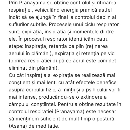
Prin Pranayama se obține controlul şi ritmarea
respiraţiei, vehiculând energia pranică astfel
încât să se ajungă în final la controlul deplin al
suflurilor subtile. Procesele unui ciclu respirator
sunt: expiraţia, inspiraţia şi momentele dintre
ele. În procesul respirator identificăm patru
etape: inspiraţia, retenţia pe plin (reţinerea
aerului în plămâni), expiraţia şi retenţia pe vid
(oprirea respiraţiei după ce aerul este complet
eliminat din plămâni).
Cu cât inspiraţia şi expiraţia se realizează mai
conştient și mai lent, cu atât efectele benefice
asupra corpului fizic, a minţii şi a psihicului vor fi
mai intense, producându-se o extindere a
câmpului conştiinţei. Pentru a obţine rezultate în
controlul respiraţiei (Pranayama) este necesar
să menţinem suficient de mult timp o postură
(Asana) de meditaţie.